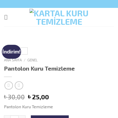
Skip
to
content
İndirim!
ANA SAYFA
/
GENEL
Pantolon Kuru Temizleme
30,00
25,00
₺
₺
Pantolon Kuru Temizleme