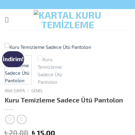
Skip
to
content
İndirim!
ANA SAYFA
/
GENEL
Kuru Temizleme Sadece Ütü Pantolon
20,00
15,00
₺
₺