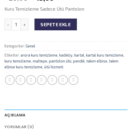
Kuru Temizleme Sadece Ütü Pantolon
Miktar
SEPETE EKLE
Kategoriler:
Genel
Etiketler:
arora kuru temizleme
,
kadıköy
,
kartal
,
kartal kuru temizleme
,
kuru temizleme
,
maltepe
,
pantolon ütü
,
pendik
,
takım elbise
,
takım
elbise kuru temizleme
,
ütü hizmeti
AÇIKLAMA
YORUMLAR (0)